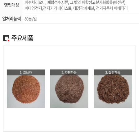
폐수처리오니, 폐합성수지류, 그 밖의 폐합성고분자화합물(폐전선),
영업대상
폐태양전지,전자기기 페이스트, 태양광폐패널, 전기자동차 폐배터리
일처리능력
80톤/일
주요제품